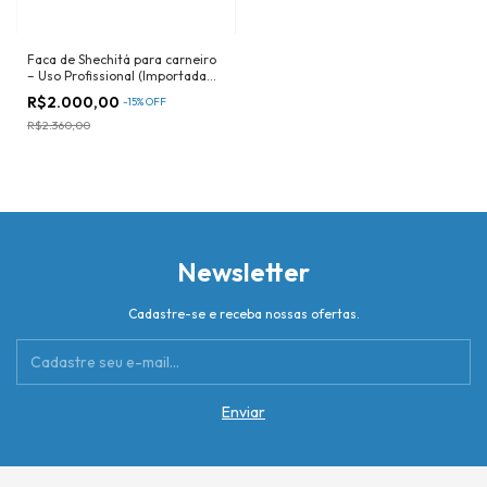
Faca de Shechitá para carneiro
– Uso Profissional (Importada
de Israel)
R$2.000,00
-
15
%
OFF
R$2.360,00
Newsletter
Cadastre-se e receba nossas ofertas.