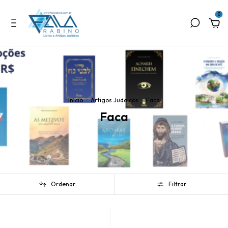
0
Início
.
Artigos Judaicos
.
Faca
Faca
Ordenar
Filtrar