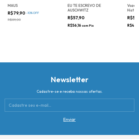
MAUS
EU TE ESCREVO DE
Vozes 
AUSCHWITZ
Histór
R$79,90
-
10
%
OFF
R$57,90
R$50
R$89,00
R$56,16
R$48,
com
Pix
Newsletter
Cadastre-se e receba nossas ofertas.