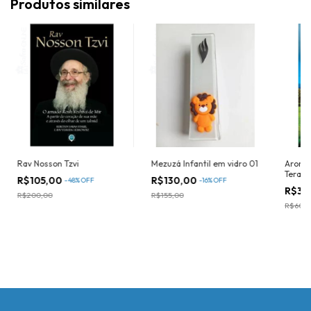
Produtos similares
Rav Nosson Tzvi
Mezuzá Infantil em vidro 01
Aromas
Terapi
R$105,00
R$130,00
-
48
%
OFF
-
16
%
OFF
R$30
R$200,00
R$155,00
R$60,0