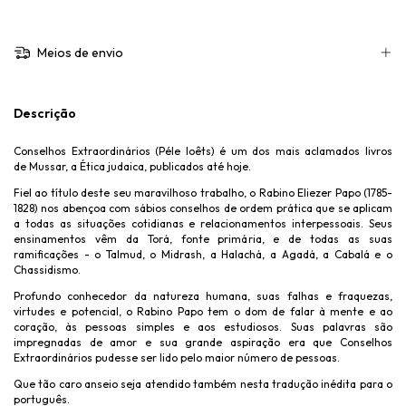
Meios de envio
Descrição
Conselhos Extraordinários (Péle Ioêts) é um dos mais aclamados livros
de Mussar, a Ética judaica, publicados até hoje.
Fiel ao título deste seu maravilhoso trabalho, o Rabino Eliezer Papo (1785-
1828) nos abençoa com sábios conselhos de ordem prática que se aplicam
a todas as situações cotidianas e relacionamentos interpessoais. Seus
ensinamentos vêm da Torá, fonte primária, e de todas as suas
ramificações - o Talmud, o Midrash, a Halachá, a Agadá, a Cabalá e o
Chassidismo.
Profundo conhecedor da natureza humana, suas falhas e fraquezas,
virtudes e potencial, o Rabino Papo tem o dom de falar à mente e ao
coração, às pessoas simples e aos estudiosos. Suas palavras são
impregnadas de amor e sua grande aspiração era que Conselhos
Extraordinários pudesse ser lido pelo maior número de pessoas.
Que tão caro anseio seja atendido também nesta tradução inédita para o
português.