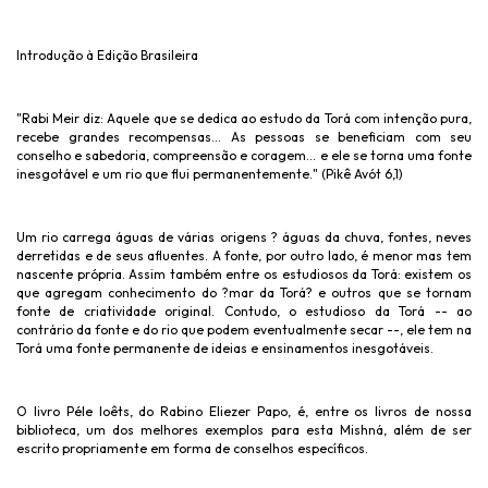
Introdução à Edição Brasileira
"Rabi Meir diz: Aquele que se dedica ao estudo da Torá com intenção pura,
recebe grandes recompensas... As pessoas se beneficiam com seu
conselho e sabedoria, compreensão e coragem... e ele se torna uma fonte
inesgotável e um rio que flui permanentemente." (Pikê Avót 6,1)
Um rio carrega águas de várias origens ? águas da chuva, fontes, neves
derretidas e de seus afluentes. A fonte, por outro lado, é menor mas tem
nascente própria. Assim também entre os estudiosos da Torá: existem os
que agregam conhecimento do ?mar da Torá? e outros que se tornam
fonte de criatividade original. Contudo, o estudioso da Torá -- ao
contrário da fonte e do rio que podem eventualmente secar --, ele tem na
Torá uma fonte permanente de ideias e ensinamentos inesgotáveis.
O livro Péle Ioêts, do Rabino Eliezer Papo, é, entre os livros de nossa
biblioteca, um dos melhores exemplos para esta Mishná, além de ser
escrito propriamente em forma de conselhos específicos.