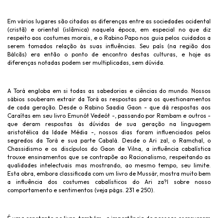
Em vários lugares são citadas as diferenças entre as sociedades ocidental
(cristã) e oriental (islâmica) naquela época, em especial no que diz
respeito aos costumes morais, e o Rabino Papo nos guia pelos cuidados a
serem tomados relação às suas influências. Seu país (na região dos
Bálcãs) era então o ponto de encontro destas culturas, e hoje as
diferenças notadas podem ser multiplicadas, sem dúvida.
A Torá engloba em si todas as sabedorias e ciências do mundo. Nossos
sábios souberam extrair da Torá as respostas para os questionamentos
de cada geração. Desde o Rabino Saadia Gaon - que dá respostas aos
Caraítas em seu livro Emunót Vedeót -, passando por Rambam e outros -
que deram respostas às dúvidas de sua geração na linguagem
aristotélica da Idade Média -, nossos dias foram influenciados pelos
segredos da Torá e sua parte Cabalá. Desde o Ari zal, o Ramchal, o
Chassidismo e os discípulos do Gaon de Vilna, a influência cabalística
trouxe ensinamentos que se contrapõe ao Racionalismo, respeitando as
qualidades intelectuais mas mostrando, ao mesmo tempo, seu limite.
Esta obra, embora classificada com um livro de Mussár, mostra muito bem
a influência dos costumes cabalísticos do Ari za?l sobre nosso
comportamento e sentimentos (veja págs. 231 e 250).