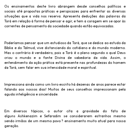
Os ensinamentos deste livro abrangem desde conselhos políticos e
sociais até propostas práticas e perspicazes para enfrentar as diversas
situações que a vida nos reserva. Apresenta deduções das palavras da
Torá em relação à forma de pensar e agir, e tem a coragem em se opor às
correntes de pensamento da sociedade quando estão equivocadas.
Poderíamos pensar que um estudioso da Torá, que se dedica ao estudo da
Bíblia e do Talmud, vive distanciando do cotidiano e do mundo moderno.
Mas o contrário é verdadeiro, pois a Torá é o plano segundo o qual Deus
criou o mundo e a fonte Divina de sabedoria da vida. Assim, o
entendimento da ação prática está presente nas profundezas do homem
da Torá, sem falar em sua intensidade moral e espiritual.
Impressiona ainda como um livro escrito há dezenas de anos parece estar
falando aos nossos dias! Muitos de seus conselhos impressionam pela
aguda inteligência e sinceridade.
Em diversos tópicos, o autor cita a gravidade do fato de
alguns Ashkenazim e Sefaradim se considerarem estranhos mesmo
sendo irmãos de um mesmo povo ? ensinamento muito atual para nossa
geração.