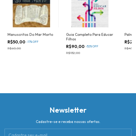
Manuscritos Do Mar Morto
Guia Completo Para Educar
Palmei
Filhos
R$50,00
R$25
-
17
%
OFF
R$90,00
-
32
%
OFF
R$60,00
R$45,0
R$132,00
Newsletter
Cadastre-se e receba nossas ofertas.