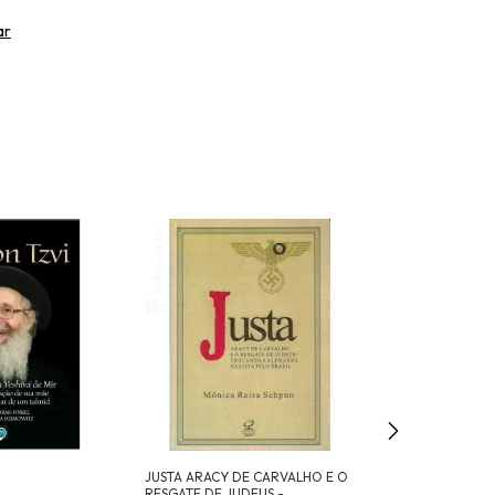
ar
JUSTA ARACY DE CARVALHO E O
Contos de Temp
RESGATE DE JUDEUS -