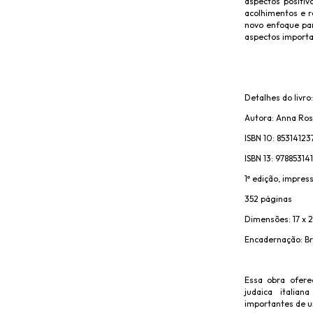
aspectos positiv
acolhimentos e 
novo enfoque par
aspectos importan
Detalhes do livro:
Autora: Anna R
ISBN 10: 85314123
ISBN 13: 9788531
1ª edição, impres
352 páginas
Dimensões: 17 x 
Encadernação: B
Essa obra ofere
judaica italia
importantes de um