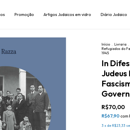
cos
Promoção
Artigos Judaicos em vidro
Diário Judaico
Início
.
Livraria
.
Refugiados do Fa
1945
In Dife
Judeus 
Fascism
Govern
R$70,00
R$67,90
com
3
x de
R$23,33
se