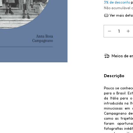
3% de desconto
p
Não acumulável 
Ver mais deta
Meios de e
Descrição
Pouco se conhece
para o Brasil. Es
da Itália para 
introduzida na I
minuciosas em a
Campagnano des
como as trajetór
foram oportuna
fotografias inéd