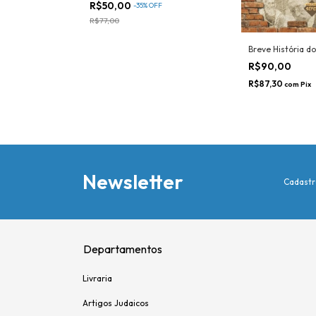
R$50,00
-
35
%
OFF
FF
R$77,00
Breve História d
R$90,00
R$87,30
com
Pix
Newsletter
Cadastr
Departamentos
Livraria
Artigos Judaicos