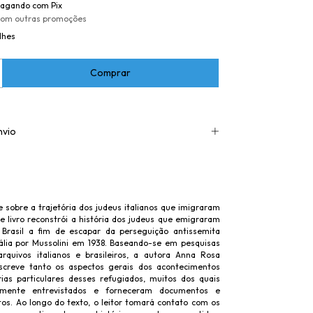
agando com Pix
com outras promoções
lhes
nvio
 sobre a trajetória dos judeus italianos que imigraram
te livro reconstrói a história dos judeus que emigraram
o Brasil a fim de escapar da perseguição antissemita
tália por Mussolini em 1938. Baseando-se em pesquisas
rquivos italianos e brasileiros, a autora Anna Rosa
creve tanto os aspectos gerais dos acontecimentos
ias particulares desses refugiados, muitos dos quais
mente entrevistados e forneceram documentos e
itos. Ao longo do texto, o leitor tomará contato com os