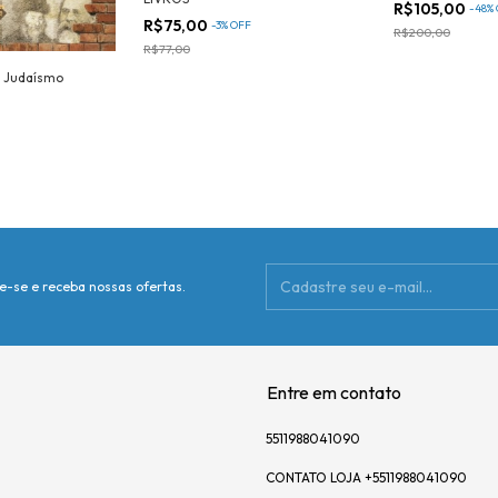
R$105,00
-
48
%
R$75,00
-
3
%
OFF
R$200,00
R$77,00
o Judaísmo
e-se e receba nossas ofertas.
Entre em contato
5511988041090
CONTATO LOJA +5511988041090