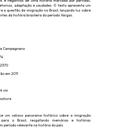
os e negativos de uma história marcada por partidas,
retornos, adaptação e saudades. O texto apresenta um
a a questão da imigração no Brasil, lançando luz sobre
tes da história brasileira do período Vargas.
osa Campagnano
74
412370
são em 2011
24 cm
rochura
ce um valioso panorama histórico sobre a imigração
na para o Brasil, resgatando memórias e histórias
 período relevante na história do país.