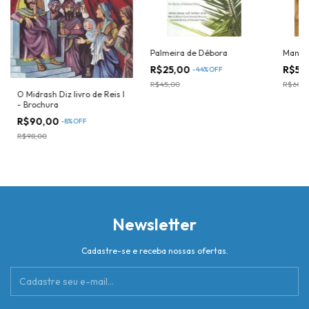
Palmeira de Débora
Manusc
R$25,00
R$50
-
44
%
OFF
R$45,00
R$60,0
O Midrash Diz livro de Reis I
- Brochura
R$90,00
-
8
%
OFF
R$98,00
Newsletter
Cadastre-se e receba nossas ofertas.