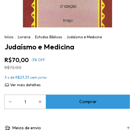
Início
.
Livraria
.
Estudos Bíblicos
.
Judaísmo e Medicina
Judaísmo e Medicina
R$70,00
-
3
%
OFF
R$72,00
3
x de
R$23,33
sem juros
Ver mais detalhes
Meios de envio