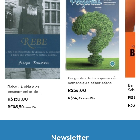
Perguntas Tudo o que você
sempre quis saber sobre o
Ben Is
Rebe - A vida e os
judaísmo mas nunca teve a
R$56,00
Sabedo
ensinamentos de
coragem para perguntar
Menachem M. Schneerson,
R$36
R$54,32
com
Pix
R$150,00
o rabino mais influente na
R$34,
história moderna
R$145,50
com
Pix
Newsletter