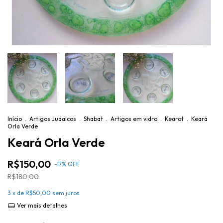
Início
.
Artigos Judaicos
.
Shabat
.
Artigos em vidro
.
Kearot
.
Keará
Orla Verde
Keará Orla Verde
R$150,00
-
17
%
OFF
R$180,00
3
x de
R$50,00
sem juros
Ver mais detalhes