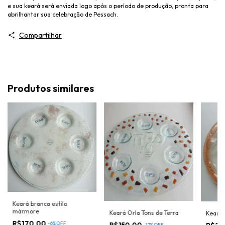
e sua keará será enviada logo após o período de produção, pronta para
abrilhantar sua celebração de Pessach.
Compartilhar
Produtos similares
Keará branca estilo
mármore
Keará Orla Tons de Terra
Keará 
R$170,00
-
6
%
OFF
R$150,00
-
17
%
OFF