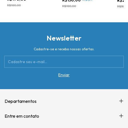
R$23
R$180,00
R$180,00
R$300,
Newsletter
Cadastre-se e receba nossas ofertas.
Departamentos
Entre em contato