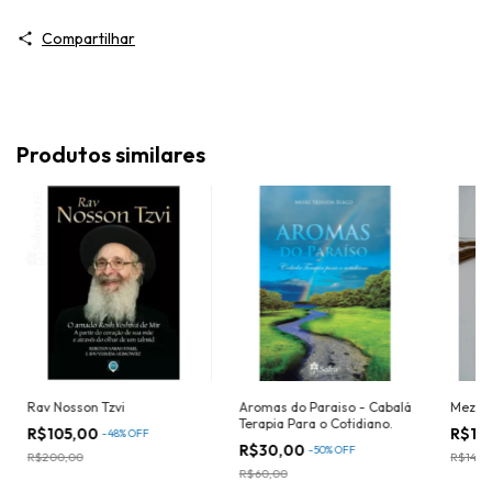
Compartilhar
Produtos similares
Rav Nosson Tzvi
Aromas do Paraiso - Cabalá
Mezuzá
Terapia Para o Cotidiano.
R$105,00
R$13
-
48
%
OFF
R$30,00
-
50
%
OFF
R$200,00
R$142,
R$60,00