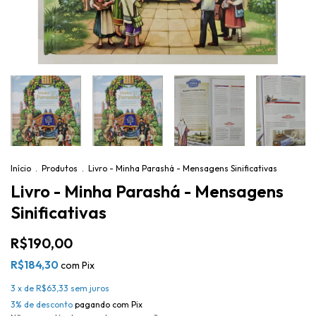
Início
.
Produtos
.
Livro - Minha Parashá - Mensagens Sinificativas
Livro - Minha Parashá - Mensagens
Sinificativas
R$190,00
R$184,30
com
Pix
3
x de
R$63,33
sem juros
3% de desconto
pagando com Pix