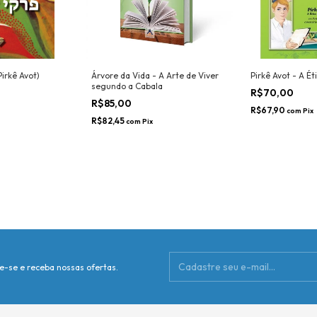
Pirkê Avot)
Árvore da Vida - A Arte de Viver
Pirkê Avot - A Ét
segundo a Cabala
R$70,00
R$85,00
R$67,90
com
Pix
R$82,45
com
Pix
e-se e receba nossas ofertas.