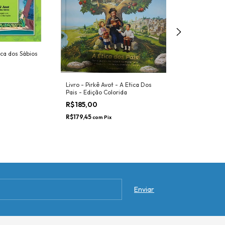
ica dos Sábios
A Arte da Alegr
Iehudá Margolin
R$40,00
Livro - Pirkê Avot - A Etica Dos
R$38,80
com
Pix
Pais - Edição Colorida
R$185,00
R$179,45
com
Pix