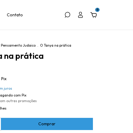
0
Contato
Pensamento Judaico
.
O Tanya na prática
 na prática
m
Pix
m juros
agando com Pix
com outras promoções
lhes