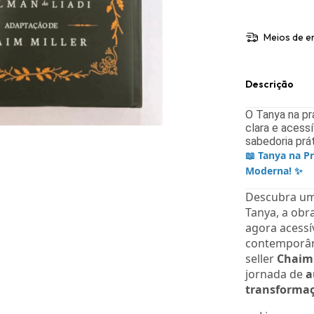
Meios de e
Descrição
O Tanya na pr
clara e acess
sabedoria prá
📖 Tanya na Pr
Moderna! ✨
Descubra u
Tanya, a obr
agora acessív
contemporân
seller
Chaim 
jornada de
a
transformaç