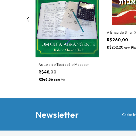
A Ética do Sinai (
R$260,00
FF
R$252,20
com
Pix
As Leis de Tsedacá e Maasser
R$48,00
R$46,56
com
Pix
Newsletter
Cadastr