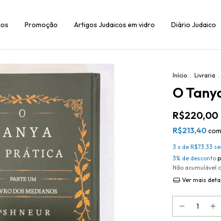
cos
Promoção
Artigos Judaicos em vidro
Diário Judaico
Início
.
Livraria
.
O Tanya
R$220,00
R$213,40
co
3
x de
R$73,33
se
3% de desconto
p
Não acumulável 
Ver mais deta