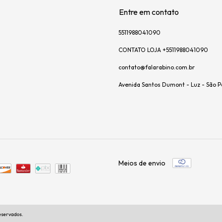
Entre em contato
5511988041090
CONTATO LOJA +5511988041090
contato@falarabino.com.br
Avenida Santos Dumont - Luz - São P
Meios de envio
reservados.