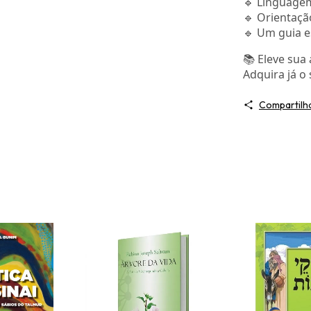
🔹 Linguagem
🔹 Orientação
🔹 Um guia e
📚 Eleve sua
Adquira já o 
Compartilh