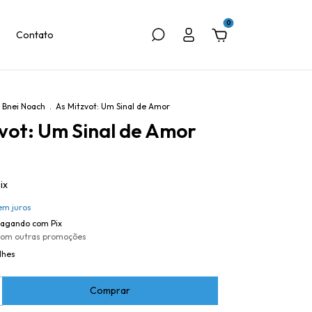
0
Contato
Bnei Noach
.
As Mitzvot: Um Sinal de Amor
vot: Um Sinal de Amor
ix
em juros
agando com Pix
com outras promoções
lhes