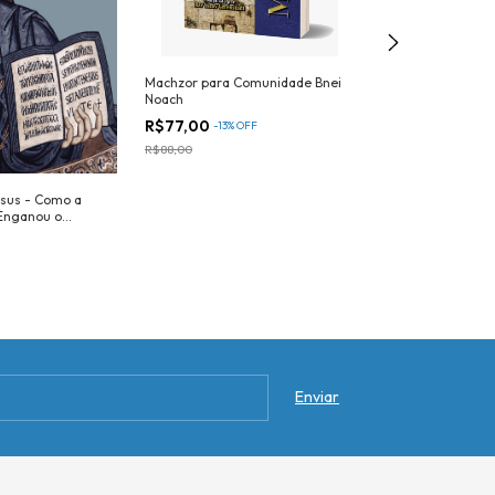
Machzor para Comunidade Bnei
Brit Shalom - Le
Noach
Bnei Noach
R$77,00
R$50,00
-
13
%
OFF
R$88,00
R$66,00
esus - Como a
Enganou o
il Anos.