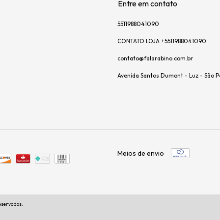
Entre em contato
5511988041090
CONTATO LOJA +5511988041090
contato@falarabino.com.br
Avenida Santos Dumont - Luz - São P
Meios de envio
reservados.