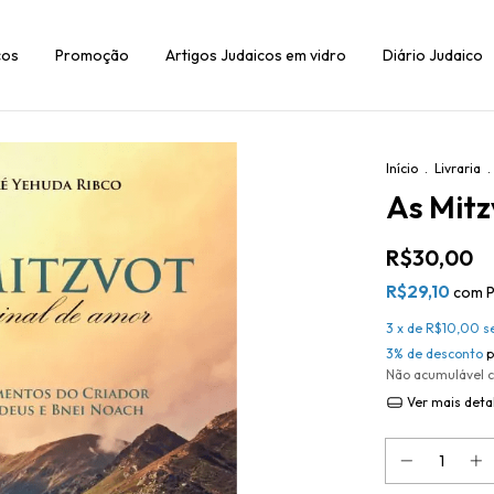
cos
Promoção
Artigos Judaicos em vidro
Diário Judaico
Início
.
Livraria
.
As Mitz
R$30,00
R$29,10
com
P
3
x de
R$10,00
s
3% de desconto
p
Não acumulável 
Ver mais deta