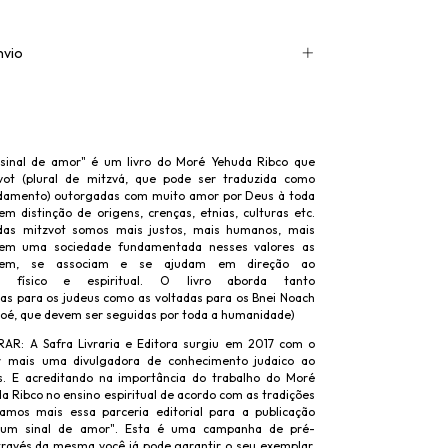
nvio
 sinal de amor" é um livro do Moré Yehuda Ribco que
vot (plural de mitzvá, que pode ser traduzida como
damento) outorgadas com muito amor por Deus à toda
m distinção de origens, crenças, etnias, culturas etc.
das mitzvot somos mais justos, mais humanos, mais
 em uma sociedade fundamentada nesses valores as
nem, se associam e se ajudam em direção ao
to físico e espiritual. O livro aborda tanto
das para os judeus como as voltadas para os Bnei Noach
 Noé, que devem ser seguidas por toda a humanidade)
: A Safra Livraria e Editora surgiu em 2017 com o
r mais uma divulgadora de conhecimento judaico ao
s. E acreditando na importância do trabalho do Moré
a Ribco no ensino espiritual de acordo com as tradições
ramos mais essa parceria editorial para a publicação
: um sinal de amor". Esta é uma campanha de pré-
através da mesma você já pode garantir o seu exemplar,