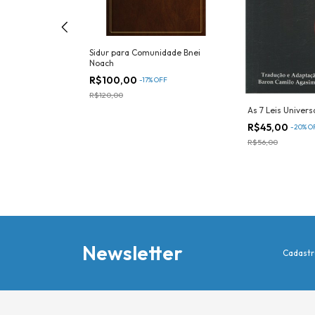
s Práticas para
Sidur para Comunidade Bnei
Noach
R$100,00
-
17
%
OFF
R$120,00
As 7 Leis Univers
R$45,00
-
20
%
O
R$56,00
Newsletter
Cadastr