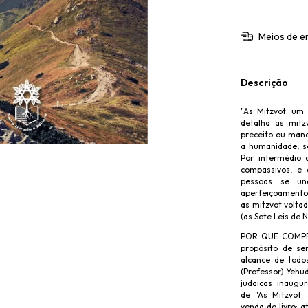
Meios de e
Descrição
"As Mitzvot: um
detalha as mitz
preceito ou man
a humanidade, se
Por intermédio 
compassivos, e
pessoas se u
aperfeiçoamen
as mitzvot volta
(as Sete Leis de
POR QUE COMPRAR
propósito de se
alcance de todo
(Professor) Yehud
judaicas inaugu
de "As Mitzvot
venda do livro: 