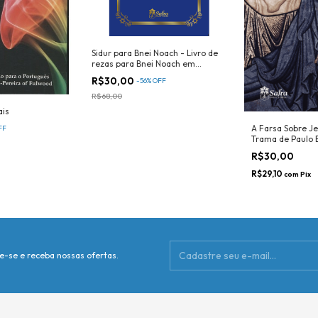
Sidur para Bnei Noach - Livro de
rezas para Bnei Noach em
português e hebraico
R$30,00
-
56
%
OFF
R$68,00
ais
A Farsa Sobre J
FF
Trama de Paulo 
Mundo por Dois M
R$30,00
R$29,10
com
Pix
e-se e receba nossas ofertas.