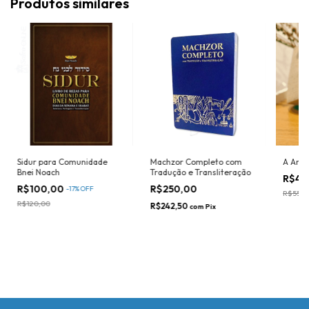
Produtos similares
Sidur para Comunidade
Machzor Completo com
A Arte
Bnei Noach
Tradução e Transliteração
R$40
R$100,00
R$250,00
-
17
%
OFF
R$55,0
R$120,00
R$242,50
com
Pix