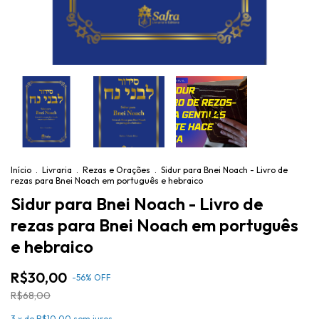
Início
.
Livraria
.
Rezas e Orações
.
Sidur para Bnei Noach - Livro de
rezas para Bnei Noach em português e hebraico
Sidur para Bnei Noach - Livro de
rezas para Bnei Noach em português
e hebraico
R$30,00
-
56
%
OFF
R$68,00
3
x de
R$10,00
sem juros