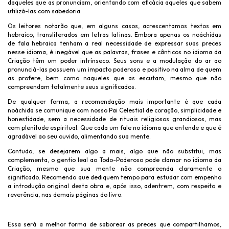
daqueles que as pronunciam, orientando com eficácia aqueles que sabem
utilizá-las com sabedoria.
Os leitores notarão que, em alguns casos, acrescentamos textos em
hebraico, transliterados em letras latinas. Embora apenas os noáchidas
de fala hebraica tenham a real necessidade de expressar suas preces
nesse idioma, é inegável que as palavras, frases e cânticos no idioma da
Criação têm um poder intrínseco. Seus sons e a modulação do ar ao
pronunciá-las possuem um impacto poderoso e positivo na alma de quem
as profere, bem como naqueles que as escutam, mesmo que não
compreendam totalmente seus significados.
De qualquer forma, a recomendação mais importante é que cada
noáchida se comunique com nosso Pai Celestial de coração, simplicidade e
honestidade, sem a necessidade de rituais religiosos grandiosos, mas
com plenitude espiritual. Que cada um fale no idioma que entende e que é
agradável ao seu ouvido, alimentando sua mente.
Contudo, se desejarem algo a mais, algo que não substitui, mas
complementa, o gentio leal ao Todo-Poderoso pode clamar no idioma da
Criação, mesmo que sua mente não compreenda claramente o
significado. Recomendo que dediquem tempo para estudar com empenho
a introdução original desta obra e, após isso, adentrem, com respeito e
reverência, nas demais páginas do livro.
Essa será a melhor forma de saborear as preces que compartilhamos,