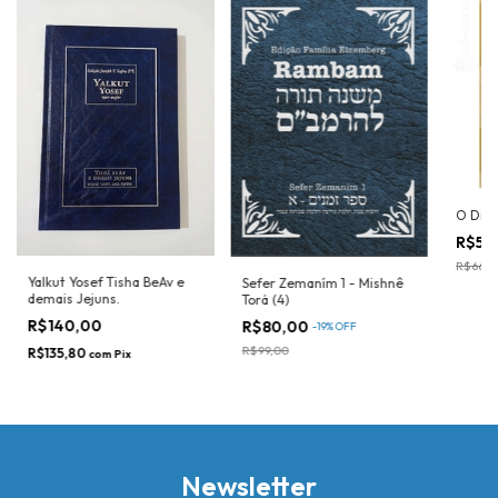
O Dire
R$53
R$66,0
Yalkut Yosef Tisha BeAv e
Sefer Zemaním 1 - Mishnê
demais Jejuns.
Torá (4)
R$140,00
R$80,00
-
19
%
OFF
R$99,00
R$135,80
com
Pix
Newsletter