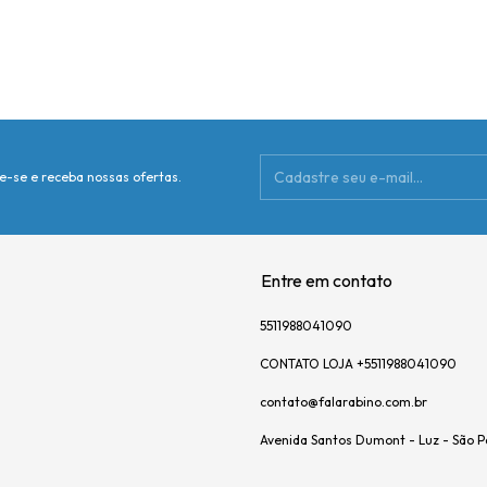
e-se e receba nossas ofertas.
Entre em contato
5511988041090
CONTATO LOJA +5511988041090
contato@falarabino.com.br
Avenida Santos Dumont - Luz - São P