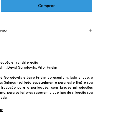
nvio
dução e Transliteração
dlin, David Gorodovits, Vitor Fridlin
vid Gorodovits e Jairo Fridlin apresentam, lado a lado, o
os Salmos (editado especialmente para este fim) e sua
e tradução para o português, com breves introduções
mo, para os leitores saberem a que tipo de situação sua
hada.
ar