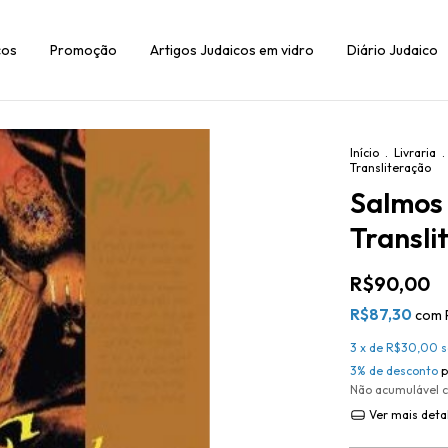
cos
Promoção
Artigos Judaicos em vidro
Diário Judaico
Início
.
Livraria
.
Transliteração
Salmos
Transli
R$90,00
R$87,30
com
3
x de
R$30,00
s
3% de desconto
p
Não acumulável 
Ver mais deta