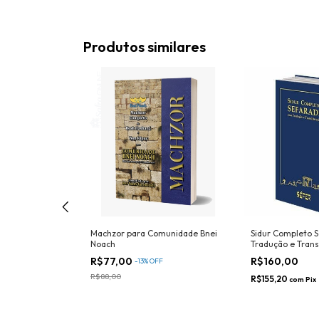
Produtos similares
Judaica
Machzor para Comunidade Bnei
Sidur Completo 
Noach
Tradução e Trans
FF
R$77,00
R$160,00
-
13
%
OFF
R$88,00
R$155,20
com
Pix