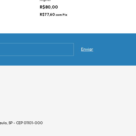
R$80,00
R$77,60
com
Pix
aulo, SP - CEP 01101-000