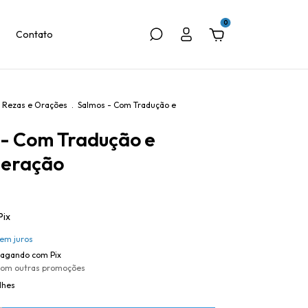
0
Contato
Rezas e Orações
.
Salmos - Com Tradução e
 - Com Tradução e
teração
Pix
em juros
agando com Pix
com outras promoções
lhes