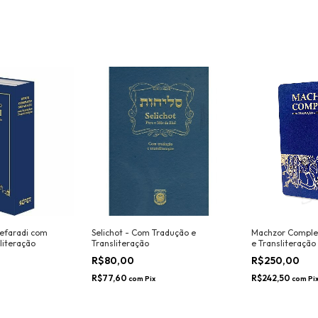
Sefaradi com
Selichot - Com Tradução e
Machzor Comple
literação
Transliteração
e Transliteração
R$80,00
R$250,00
R$77,60
R$242,50
com
Pix
com
Pi