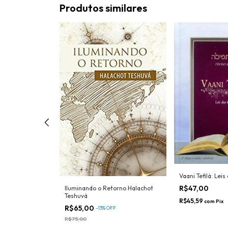
Produtos similares
Vaani Tefilá: Lei
R$47,00
Iluminando o Retorno Halachot
 Edição Família
Teshuvá
R$45,59
com
Pix
R$65,00
-
13
%
OFF
R$75,00