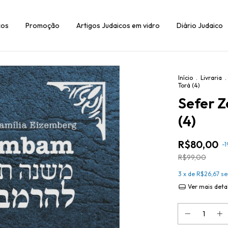
cos
Promoção
Artigos Judaicos em vidro
Diário Judaico
Início
.
Livraria
.
Torá (4)
Sefer Z
(4)
R$80,00
-
1
R$99,00
3
x de
R$26,67
se
Ver mais deta