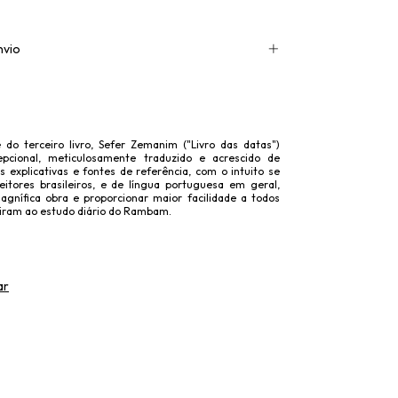
nvio
 do terceiro livro, Sefer Zemanim ("Livro das datas")
pcional, meticulosamente traduzido e acrescido de
s explicativas e fontes de referência, com o intuito se
 leitores brasileiros, e de língua portuguesa em geral,
gnífica obra e proporcionar maior facilidade a todos
iram ao estudo diário do Rambam.
ar