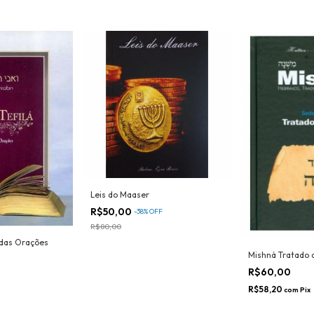
Leis do Maaser
R$50,00
-
38
%
OFF
R$80,00
s das Orações
Mishná Tratado 
R$60,00
R$58,20
com
Pix