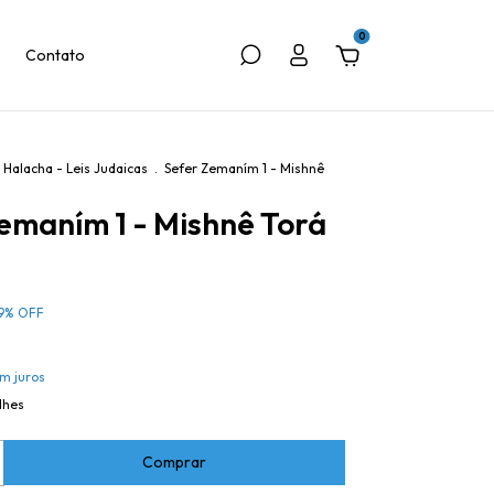
0
Contato
Halacha - Leis Judaicas
.
Sefer Zemaním 1 - Mishnê
emaním 1 - Mishnê Torá
9
%
OFF
m juros
lhes