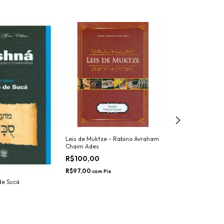
Leis de Muktze - Rabino Avraham
Chaim Ades
R$100,00
R$97,00
com
Pix
Yalkut Yosef Ti
de Sucá
Jejuns.
R$140,00
R$135,80
com
Pi