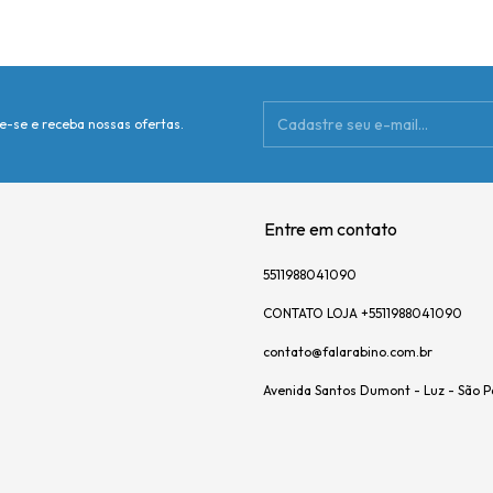
e-se e receba nossas ofertas.
Entre em contato
5511988041090
CONTATO LOJA +5511988041090
contato@falarabino.com.br
Avenida Santos Dumont - Luz - São P