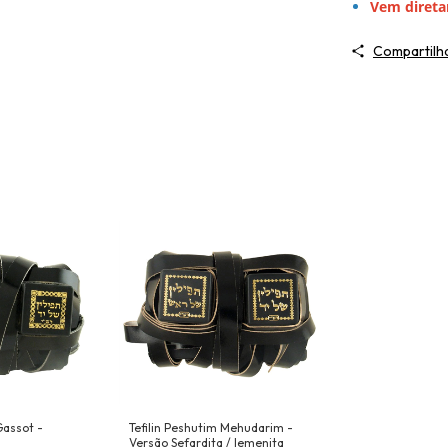
Vem direta
Compartilh
 Gassot -
Tefilin Peshutim Mehudarim -
Versão Sefardita / Iemenita