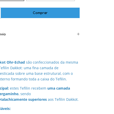
nvio
kkot Ohr-Echad
são confeccionados da mesma
efilin Dakkot: uma fina camada de
esticada sobre uma base estrutural, com o
erno formando toda a caixa do Tefilin.
cipal:
estes Tefilin recebem
uma camada
pergaminho
, sendo
Halachicamente superiores
aos Tefilin Dakkot.
áveis: