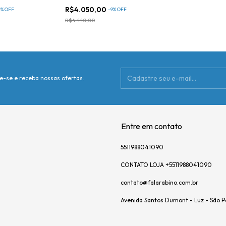
R$4.050,00
4
%
OFF
-
9
%
OFF
R$4.440,00
e-se e receba nossas ofertas.
Entre em contato
5511988041090
CONTATO LOJA +5511988041090
contato@falarabino.com.br
Avenida Santos Dumont - Luz - São P