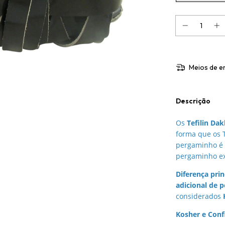
Meios de e
Descrição
Os
Tefilin Da
forma que os T
pergaminho é 
pergaminho ext
Diferença prin
adicional de 
considerados
Kosher e Confi