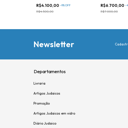
R$4.100,00
R$6.700,00
-
9
%
OFF
-
R$4.500,00
R$7.000,00
Newsletter
Cadastr
Departamentos
Livraria
Artigos Judaicos
Promoção
Artigos Judaicos em vidro
Diário Judaico