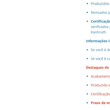
Produzido
Revisados p
Certificaç
verificados
Kashruth
Informações I
Se você é de
Se você é c
Destaques do
Acabamento
Produzido e
Certificaçã
Prazo de e