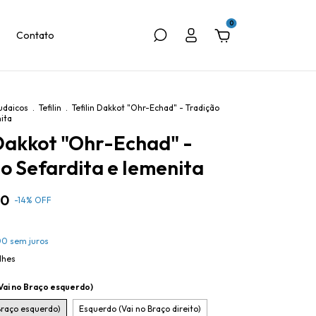
0
Contato
udaicos
.
Tefilin
.
Tefilin Dakkot "Ohr-Echad" - Tradição
ita
 Dakkot "Ohr-Echad" -
o Sefardita e Iemenita
00
-
14
%
OFF
00
sem juros
lhes
(Vai no Braço esquerdo)
 Braço esquerdo)
Esquerdo (Vai no Braço direito)