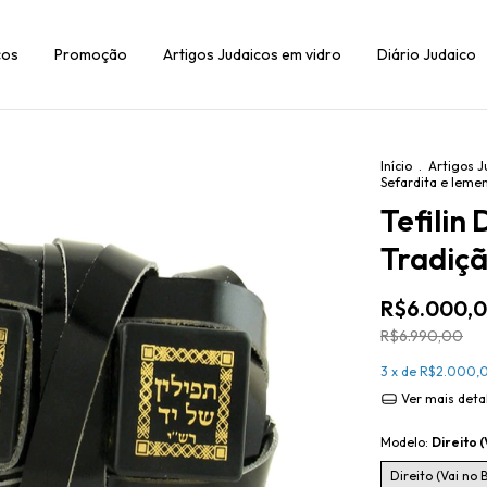
cos
Promoção
Artigos Judaicos em vidro
Diário Judaico
Início
.
Artigos J
Sefardita e Iemen
Tefilin
Tradiçã
R$6.000,
R$6.990,00
3
x de
R$2.000,
Ver mais deta
Modelo:
Direito 
Direito (Vai no