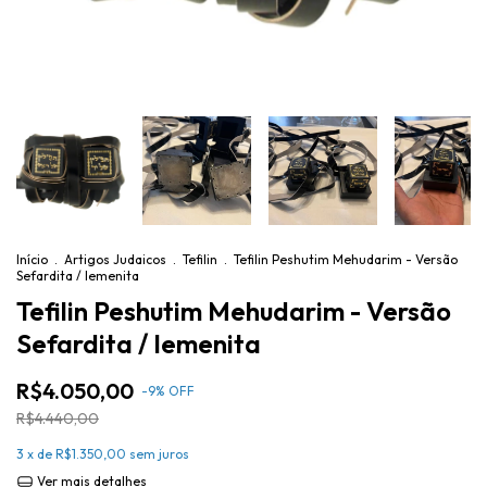
Início
.
Artigos Judaicos
.
Tefilin
.
Tefilin Peshutim Mehudarim - Versão
Sefardita / Iemenita
Tefilin Peshutim Mehudarim - Versão
Sefardita / Iemenita
R$4.050,00
-
9
%
OFF
R$4.440,00
3
x de
R$1.350,00
sem juros
Ver mais detalhes