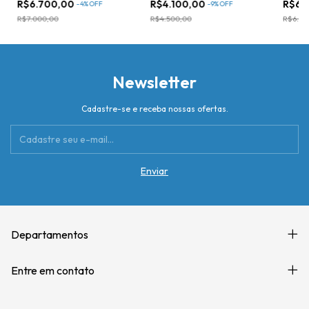
R$6.700,00
R$4.100,00
R$6.
-
4
%
OFF
-
9
%
OFF
R$7.000,00
R$4.500,00
R$6.99
Newsletter
Cadastre-se e receba nossas ofertas.
Departamentos
Entre em contato