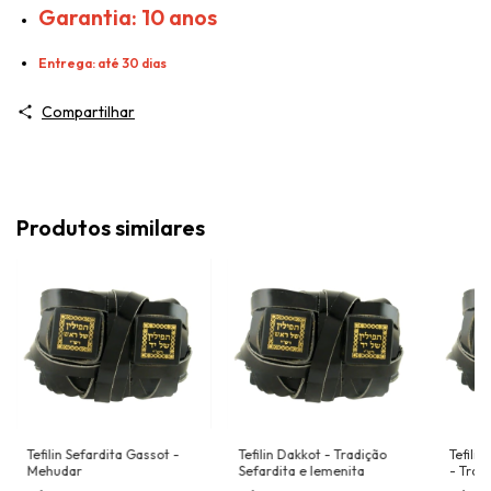
Garantia: 10 anos
Entrega: até 30 dias
Compartilhar
Produtos similares
Tefilin Sefardita Gassot -
Tefilin Dakkot - Tradição
Tefili
Mehudar
Sefardita e Iemenita
- Trad
Iemeni