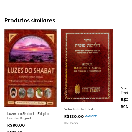
Produtos similares
Machz
Traduç
R$25
R$242
Sidur Halichot Sofia
Luzes do Shabat - Edição
R$120,00
-
14
%
OFF
Família Kignel
R$140,00
R$80,00